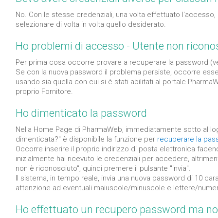
No. Con le stesse credenziali, una volta effettuato l'accesso, 
selezionare di volta in volta quello desiderato.
Ho problemi di accesso - Utente non ricono
Per prima cosa occorre provare a recuperare la password (ve
Se con la nuova password il problema persiste, occorre essere
usando sia quella con cui si è stati abilitati al portale Pharma
proprio Fornitore.
Ho dimenticato la password
Nella Home Page di PharmaWeb, immediatamente sotto al logi
dimenticata?" è disponibile la funzione per
recuperare la pa
Occorre inserire il proprio indirizzo di posta elettronica face
inizialmente hai ricevuto le credenziali per accedere, altriment
non è riconosciuto", quindi premere il pulsante "invia".
Il sistema, in tempo reale, invia una nuova password di 10 carat
attenzione ad eventuali maiuscole/minuscole e lettere/numer
Ho effettuato un recupero password ma non