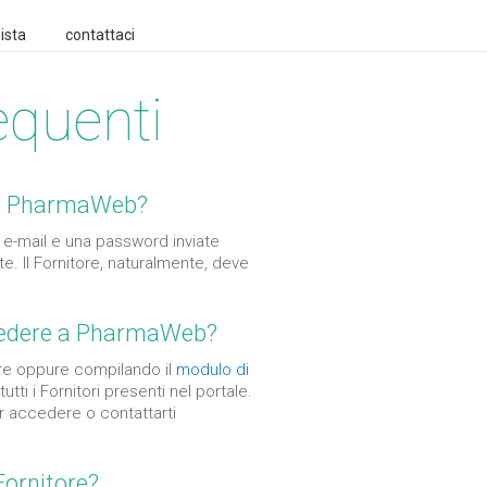
ista
contattaci
equenti
e a PharmaWeb?
 e-mail e una password inviate
te. Il Fornitore, naturalmente, deve
ccedere a PharmaWeb?
ore oppure compilando il
modulo di
utti i Fornitori presenti nel portale.
er accedere o contattarti
Fornitore?