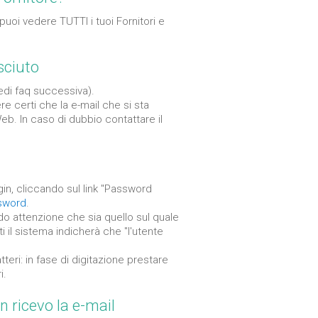
puoi vedere TUTTI i tuoi Fornitori e
sciuto
di faq successiva).
 certi che la e-mail che si sta
Web. In caso di dubbio contattare il
n, cliccando sul link "Password
ssword
.
ndo attenzione che sia quello sul quale
i il sistema indicherà che "l'utente
teri: in fase di digitazione prestare
i.
 ricevo la e-mail