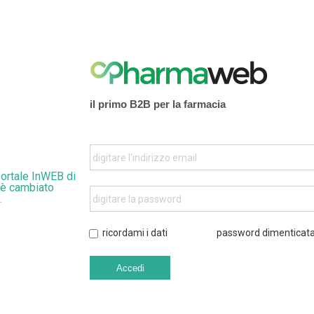
il primo B2B per la farmacia
digitare l'indirizzo email
 portale InWEB di
 è cambiato
.
digitare la password
ricordami i dati
password dimenticat